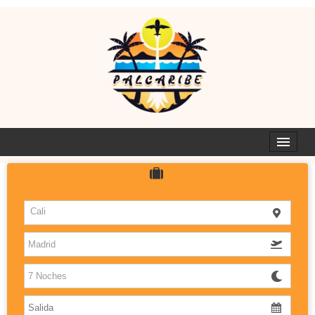
722575199
HOTELES
Cali
ISLAS
DESTINOS CON SABOR
PALCARIBE