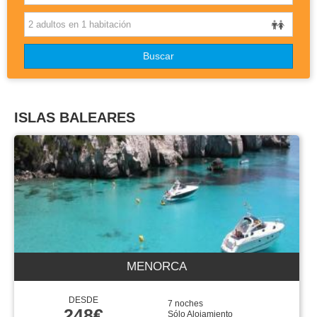
OTROS DESTINOS
Buscar
DISNEYLAND
BLOG
ISLAS BALEARES
MENORCA
DESDE
7 noches
248€
Sólo Alojamiento