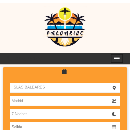
722575199
HOTELES
ISLAS BALEARES
ISLAS
DESTINOS CON SABOR
PALCARIBE