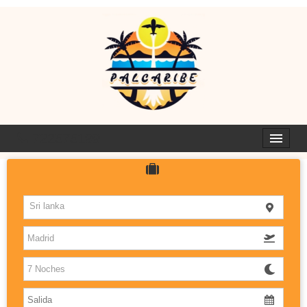
722575199
HOTELES
Sri lanka
ISLAS
DESTINOS CON SABOR
PALCARIBE