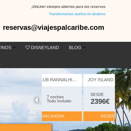
¡OnLine! siempre abiertos para tus reservas
Transformamos sueños en destinos
reservas@viajespalcaribe.com
TINOS
DISNEYLAND
BLOG
JOY ISLAND MALDIVES 5 ESTRELLAS
DESDE
7 noches
2396€
Todo Incluido
RESERVAR AHORA