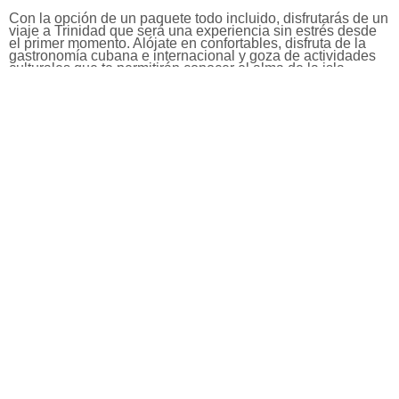
Con la opción de un paquete todo incluido, disfrutarás de un
viaje a Trinidad que será una experiencia sin estrés desde
el primer momento. Alójate en confortables, disfruta de la
gastronomía cubana e internacional y goza de actividades
culturales que te permitirán conocer el alma de la isla.
Pasea por las calles empedradas de Trinidad, declarada
Patrimonio de la Humanidad por la UNESCO, y déjate
envolver por su atmósfera única.
Cultura, naturaleza y aventura para todos
Los viajes a Trinidad ofrecen opciones para todos los
gustos. Desde excursiones a playas cercanas como Playa
Ancón, hasta senderismo en el Parque Natural Topes de
Collantes, pasando por noches de música en vivo en la
Casa de la Trova. Tanto si viajas en pareja como en familia,
encontrarás el equilibrio perfecto entre relax, cultura y
aventura.
Vive la experiencia cubana con Viajes Palcaribe
Haz realidad la aventura que siempre soñaste con viaje a
Trinidad. Disfruta de cada detalle con la tranquilidad de
tener todo organizado. Descubre la calidez de su gente, su
vibrante historia y los paisajes que la rodean.