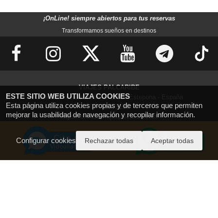
¡Reserva hoy tu aventura caribeña en Trinidad!
¡OnLine! siempre abiertos para tus reservas
Transformamos sueños en destinos
VIAJES PALCARIBE
ESTE SITIO WEB UTILIZA COOKIES
Calle Menorca, número 3, 29680 Estepona - España
Esta página utiliza cookies propias y de terceros que permiten
T.: 722575199
mejorar la usabilidad de navegación y recopilar información.
https://ofertas.viajespalcaribe.com
reservas@viajespalcaribe.com
CIAN-298010-3
Configurar cookies
Rechazar todas
Aceptar todas