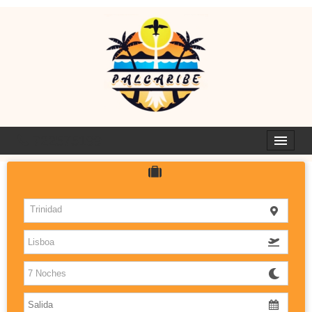
722575199
HOTELES
Trinidad
ISLAS
DESTINOS CON SABOR
PALCARIBE