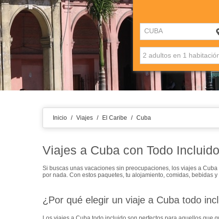
CUBA
Inicio
/
Viajes
/
El Caribe
/
Cuba
Viajes a Cuba con Todo Incluido
Si buscas unas vacaciones sin preocupaciones, los
viajes a Cuba 
por nada. Con estos paquetes, tu alojamiento, comidas, bebidas y ac
¿Por qué elegir un viaje a Cuba todo inc
Los
viajes a Cuba todo incluido
son perfectos para aquellos que qui