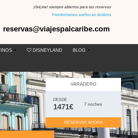
¡OnLine! siempre abiertos para tus reservas
Transformamos sueños en destinos
reservas@viajespalcaribe.com
TINOS
DISNEYLAND
BLOG
VARADERO
DESDE
7 noches
1471€
RESERVAR AHORA