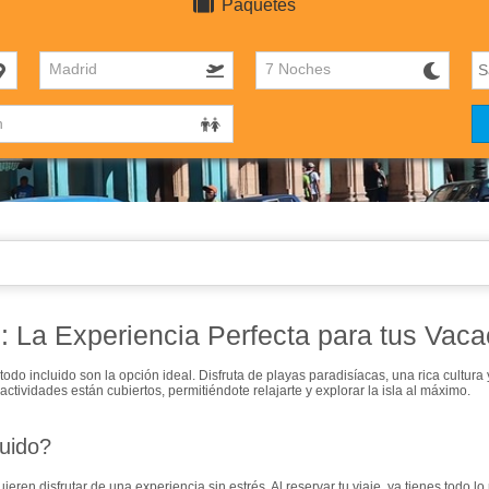
Paquetes
Madrid
7 Noches
: La Experiencia Perfecta para tus Vac
todo incluido
son la opción ideal. Disfruta de playas paradisíacas, una rica cultura
tividades están cubiertos, permitiéndote relajarte y explorar la isla al máximo.
luido?
eren disfrutar de una experiencia sin estrés. Al reservar tu viaje, ya tienes todo l