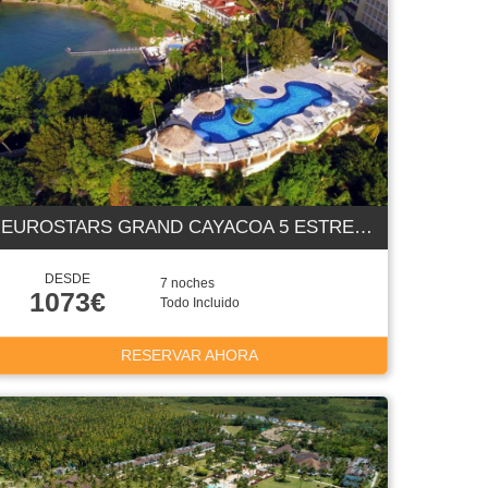
EUROSTARS GRAND CAYACOA 5 ESTRELLAS
DESDE
7 noches
1073€
Todo Incluido
RESERVAR AHORA