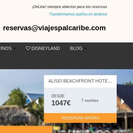
¡OnLine! siempre abiertos para tus reservas
Transformamos sueños en destinos
reservas@viajespalcaribe.com
TINOS
DISNEYLAND
BLOG
ALISEI BEACHFRONT HOTEL RESTAURANT & SPA 4 ESTRELLAS
DESDE
7 noches
1047€
RESERVAR AHORA