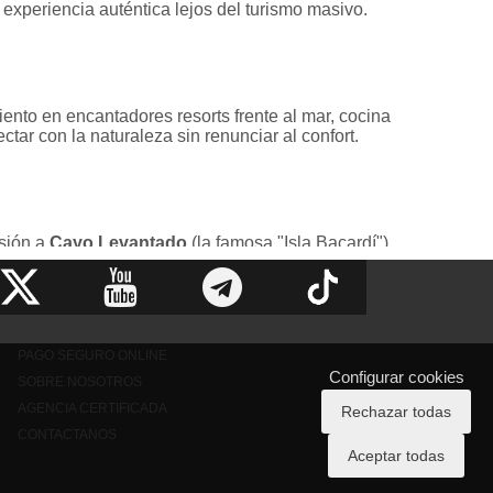
experiencia auténtica lejos del turismo masivo.
iento en encantadores resorts frente al mar, cocina
ctar con la naturaleza sin renunciar al confort.
rsión a
Cayo Levantado
(la famosa "Isla Bacardí"),
marzo). También podrás disfrutar de playas
o las palmeras.
PAGO SEGURO ONLINE
Configurar cookies
SOBRE NOSOTROS
s brazos abiertos, y con Viajes Palcaribe tendrás
AGENCIA CERTIFICADA
Rechazar todas
CONTACTANOS
Aceptar todas