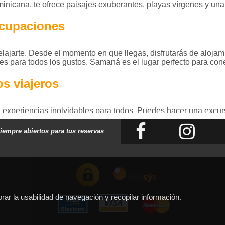
nicana, te ofrece paisajes exuberantes, playas vírgenes y una 
ocupaciones
elajarte. Desde el momento en que llegas, disfrutarás de alojam
des para todos los gustos. Samaná es el lugar perfecto para cone
os viajeros
 experiencias inolvidables para todos. Puedes hacer una excu
arte con el avistamiento de
ballenas jorobadas
(entre enero y 
ideales para nadar, hacer snorkel o simplemente descansar baj
iempre abiertos para tus reservas
ajes Palcaribe
Transformamos sueños en destinos
Samaná con todo incluido. Este paraíso natural te espera con lo
.
orar la usabilidad de navegación y recopilar información.
za y la tranquilidad se encuentran!