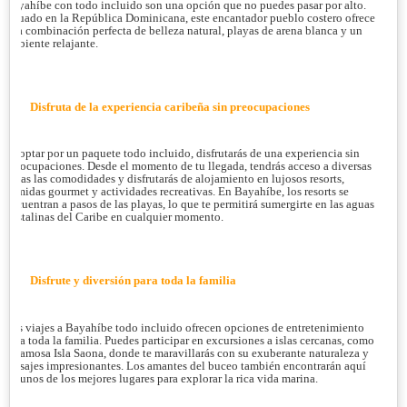
Bayahíbe con todo incluido son una opción que no puedes pasar por alto.
Situado en la República Dominicana, este encantador pueblo costero ofrece
una combinación perfecta de belleza natural, playas de arena blanca y un
ambiente relajante.
Disfruta de la experiencia caribeña sin preocupaciones
Al optar por un paquete todo incluido, disfrutarás de una experiencia sin
preocupaciones. Desde el momento de tu llegada, tendrás acceso a diversas
todas las comodidades y disfrutarás de alojamiento en lujosos resorts,
comidas gourmet y actividades recreativas. En Bayahíbe, los resorts se
encuentran a pasos de las playas, lo que te permitirá sumergirte en las aguas
cristalinas del Caribe en cualquier momento.
Disfrute y diversión para toda la familia
Los viajes a Bayahíbe todo incluido ofrecen opciones de entretenimiento
para toda la familia. Puedes participar en excursiones a islas cercanas, como
la famosa Isla Saona, donde te maravillarás con su exuberante naturaleza y
paisajes impresionantes. Los amantes del buceo también encontrarán aquí
algunos de los mejores lugares para explorar la rica vida marina.