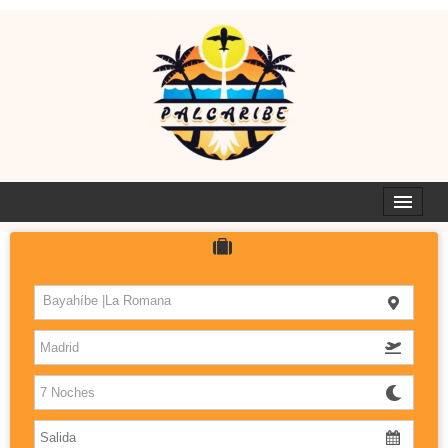
722575199
HOTELES
Bayahíbe |La Romana
ISLAS
DESTINOS CON SABOR
PALCARIBE