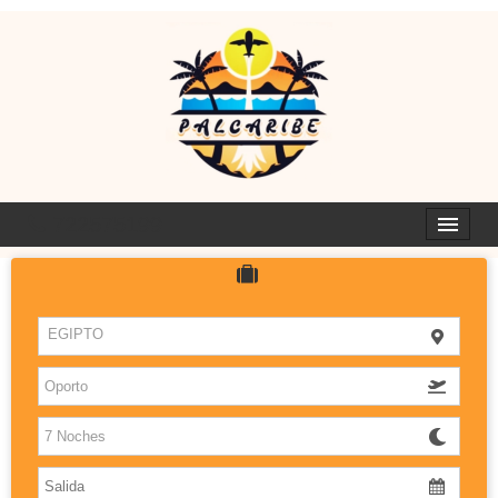
722575199
HOTELES
EGIPTO
ISLAS
DESTINOS CON SABOR
PALCARIBE