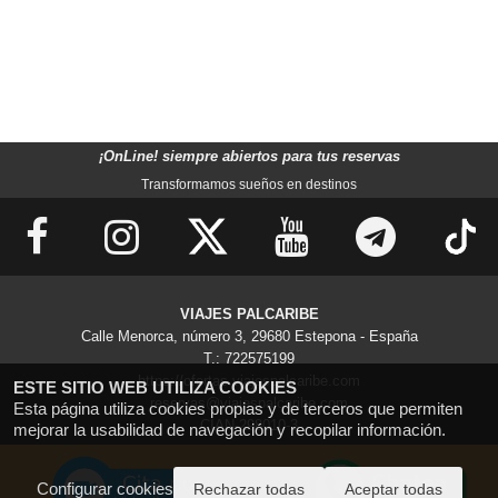
¡OnLine! siempre abiertos para tus reservas
Transformamos sueños en destinos
VIAJES PALCARIBE
Calle Menorca, número 3, 29680 Estepona - España
T.: 722575199
https://ofertas.viajespalcaribe.com
ESTE SITIO WEB UTILIZA COOKIES
reservas@viajespalcaribe.com
Esta página utiliza cookies propias y de terceros que permiten
CIAN-298010-3
mejorar la usabilidad de navegación y recopilar información.
Configurar cookies
Rechazar todas
Aceptar todas