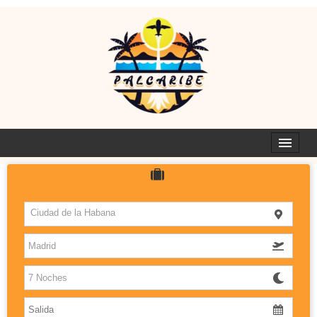
722575199
HOTELES
Ciudad de la Habana
ISLAS
DESTINOS CON SABOR
PALCARIBE