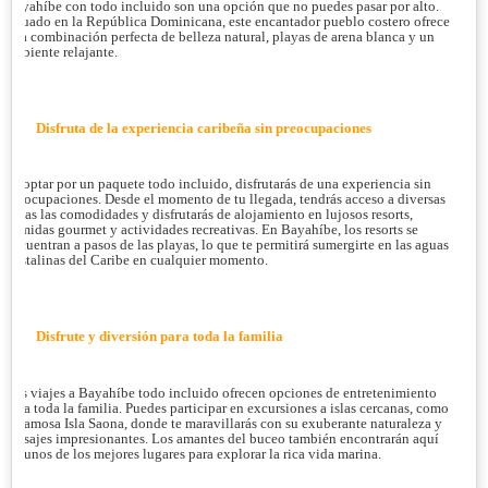
Bayahíbe con todo incluido son una opción que no puedes pasar por alto.
Situado en la República Dominicana, este encantador pueblo costero ofrece
una combinación perfecta de belleza natural, playas de arena blanca y un
ambiente relajante.
Disfruta de la experiencia caribeña sin preocupaciones
Al optar por un paquete todo incluido, disfrutarás de una experiencia sin
preocupaciones. Desde el momento de tu llegada, tendrás acceso a diversas
todas las comodidades y disfrutarás de alojamiento en lujosos resorts,
comidas gourmet y actividades recreativas. En Bayahíbe, los resorts se
encuentran a pasos de las playas, lo que te permitirá sumergirte en las aguas
cristalinas del Caribe en cualquier momento.
Disfrute y diversión para toda la familia
Los viajes a Bayahíbe todo incluido ofrecen opciones de entretenimiento
para toda la familia. Puedes participar en excursiones a islas cercanas, como
la famosa Isla Saona, donde te maravillarás con su exuberante naturaleza y
paisajes impresionantes. Los amantes del buceo también encontrarán aquí
algunos de los mejores lugares para explorar la rica vida marina.