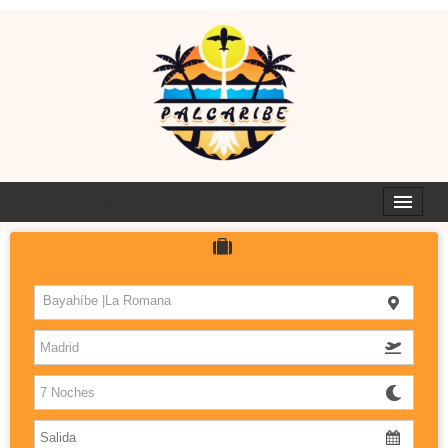
722575199
HOTELES
Bayahíbe |La Romana
ISLAS
DESTINOS CON SABOR
PALCARIBE