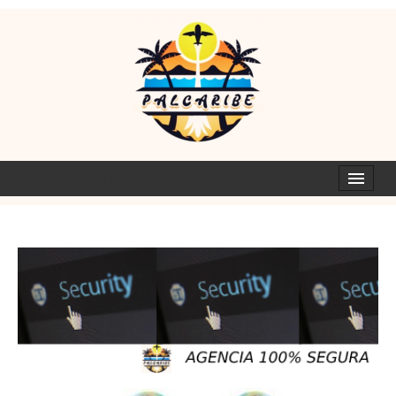
722575199
HOTELES
ISLAS
DESTINOS CON SABOR
PALCARIBE